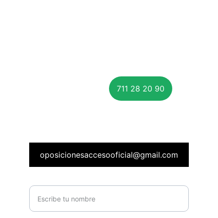
Estamos aquí para ayudarte en tu camino
CONTÁCTANOS POR WHATSAPP
711 28 20 90
CORREO ELECTRÓNICO:
oposicionesaccesooficial@gmail.com
Nombre completo